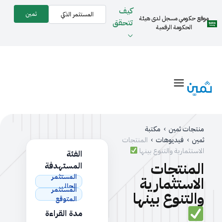
كيف
ثمين
المستثمر الذكي
موقع حكومي مسجل لدى هيئة
تتحقق
الحكومة الرقمية
منتجات ثمين
›
مكتبة
ثمين
›
فيديوهات
›
المنتجات
الاستثمارية والتنوع بينها
الفئة
المنتجات
المستهدفة
المستثمر
الاستثمارية
الحالي
المستثمر
والتنوع بينها
المتوقع
مدة القراءة