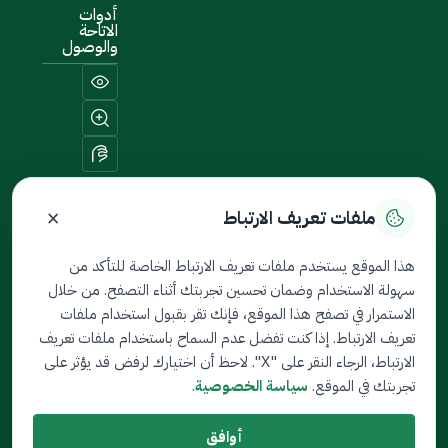
أدوات
الاتاحة
والوصول
×
ملفات تعريف الارتباط
خريطة الموقع
هذا الموقع يستخدم ملفات تعريف الارتباط الخاصة للتأكد من
سهولة الاستخدام وضمان تحسين تجربتك أثناء التصفح. من خلال
جميع الحقوق محفوظة لدى
الاستمرار في تصفح هذا الموقع، فإنك تقر بقبول استخدام ملفات
ثمين © 2026
تعريف الارتباط. إذا كنت تفضل عدم السماح باستخدام ملفات تعريف
تم تطويره بواسطة هيئة السوق
الارتباط، الرجاء النقر على "X". لاحظ أن اختيارك لرفض قد يؤثر على
المالية
تجربتك في الموقع.
سياسة الخصوصية
.
تاريخ آخر تعديل: 04/1/2026
أوافق
الشروط والأحكام