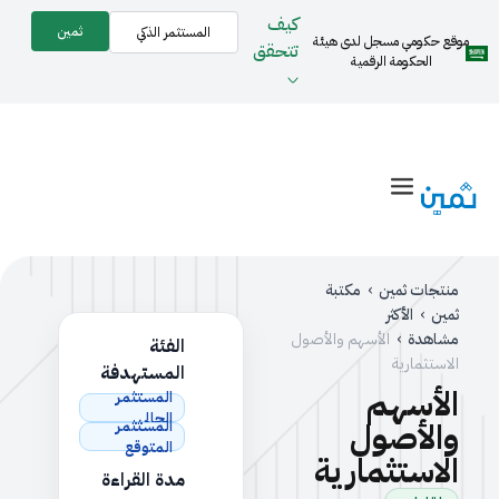
كيف
ثمين
المستثمر الذكي
موقع حكومي مسجل لدى هيئة
تتحقق
الحكومة الرقمية
منتجات ثمين
›
مكتبة
ثمين
›
الأكثر
مشاهدة
›
الأسهم والأصول
الفئة
الاستثمارية
المستهدفة
الأسهم
المستثمر
الحالي
والأصول
المستثمر
المتوقع
الاستثمارية
مدة القراءة